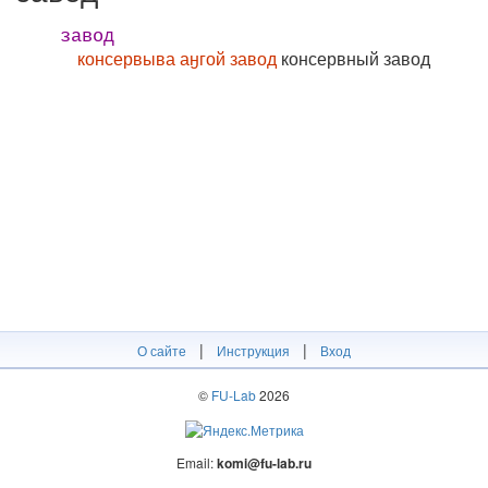
завод
консервыва аӈгой завод
консервный завод
|
|
О сайте
Инструкция
Вход
©
FU-Lab
2026
Email:
komi@fu-lab.ru