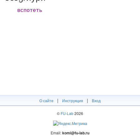
вспотеть
|
|
О сайте
Инструкция
Вход
©
FU-Lab
2026
Email:
komi@fu-lab.ru