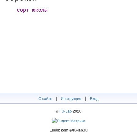
сорт юколы
|
|
О сайте
Инструкция
Вход
©
FU-Lab
2026
Email:
komi@fu-lab.ru