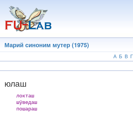
Перейти
к
основному
содержанию
Марий синоним мутер (1975)
А
Б
В
Г
юлаш
локташ
шӱведаш
пошараш