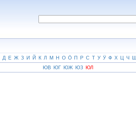
Д
Е
Ж
З
И
Й
К
Л
М
Н
О
Ӧ
П
Р
С
Т
У
Ӱ
Ф
Х
Ц
Ч
ЮВ
ЮГ
ЮЖ
ЮЗ
ЮЛ