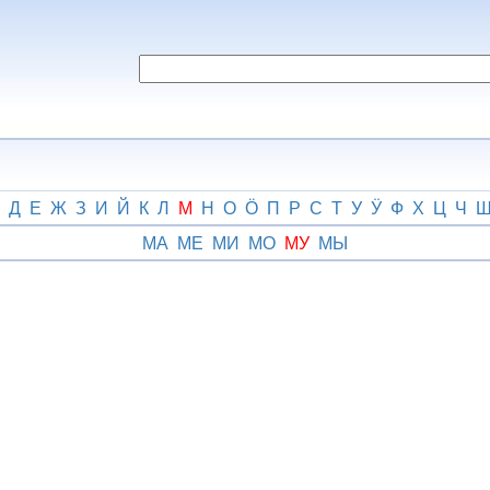
Д
Е
Ж
З
И
Й
К
Л
М
Н
О
Ӧ
П
Р
С
Т
У
Ӱ
Ф
Х
Ц
Ч
МА
МЕ
МИ
МО
МУ
МЫ