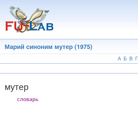
Перейти
к
основному
содержанию
Марий синоним мутер (1975)
А
Б
В
Г
мутер
словарь