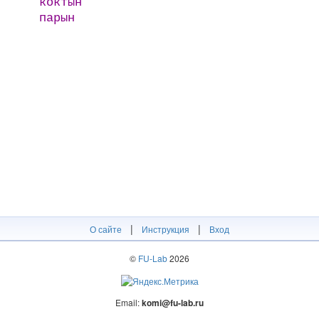
коктын
парын
|
|
О сайте
Инструкция
Вход
©
FU-Lab
2026
Email:
komi@fu-lab.ru