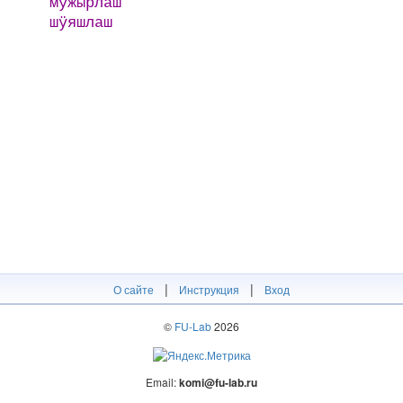
мужырлаш
шӱяшлаш
|
|
О сайте
Инструкция
Вход
©
FU-Lab
2026
Email:
komi@fu-lab.ru