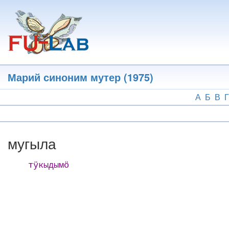
Перейти
к
основному
содержанию
Марий синоним мутер (1975)
А
Б
В
Г
мугыла
тӱкыдымӧ