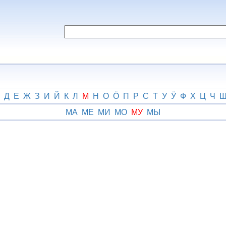
Д
Е
Ж
З
И
Й
К
Л
М
Н
О
Ӧ
П
Р
С
Т
У
Ӱ
Ф
Х
Ц
Ч
МА
МЕ
МИ
МО
МУ
МЫ