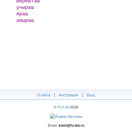
верешташ
учыраш
яраш
авыраш
|
|
О сайте
Инструкция
Вход
©
FU-Lab
2026
Email:
komi@fu-lab.ru