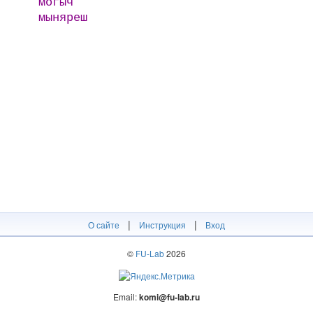
могыч
мыняреш
|
|
О сайте
Инструкция
Вход
©
FU-Lab
2026
Email:
komi@fu-lab.ru