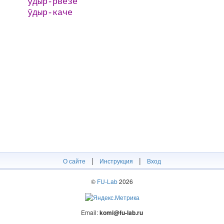
ӱдыр-рвезе
ӱдыр-каче
|
|
О сайте
Инструкция
Вход
©
FU-Lab
2026
Email:
komi@fu-lab.ru