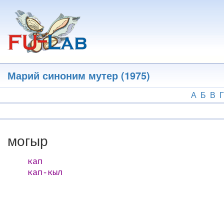
Перейти
к
основному
содержанию
Марий синоним мутер (1975)
А
Б
В
Г
могыр
кап
кап-кыл