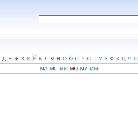
Д
Е
Ж
З
И
Й
К
Л
М
Н
О
Ӧ
П
Р
С
Т
У
Ӱ
Ф
Х
Ц
Ч
МА
МЕ
МИ
МО
МУ
МЫ