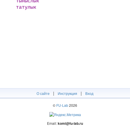
тыныслык
татулык
|
|
О сайте
Инструкция
Вход
©
FU-Lab
2026
Email:
komi@fu-lab.ru