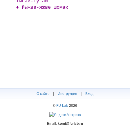
тыгай-тугай
♦ йыжве-яжве шомак
|
|
О сайте
Инструкция
Вход
©
FU-Lab
2026
Email:
komi@fu-lab.ru