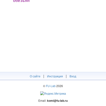
обезьян
|
|
О сайте
Инструкция
Вход
©
FU-Lab
2026
Email:
komi@fu-lab.ru