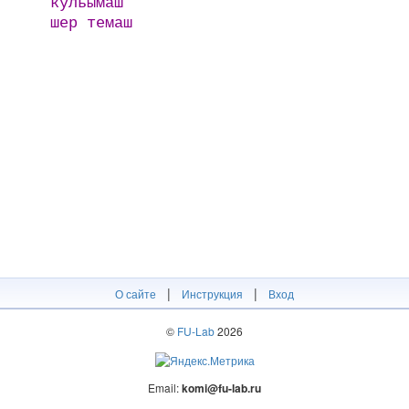
кульымаш
шер темаш
|
|
О сайте
Инструкция
Вход
©
FU-Lab
2026
Email:
komi@fu-lab.ru