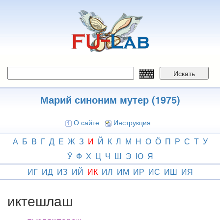
Перейти
к
основному
содержанию
Искать
Марий синоним мутер (1975)
О сайте
Инструкция
А
Б
В
Г
Д
Е
Ж
З
И
Й
К
Л
М
Н
О
Ӧ
П
Р
С
Т
У
Ӱ
Ф
Х
Ц
Ч
Ш
Э
Ю
Я
ИГ
ИД
ИЗ
ИЙ
ИК
ИЛ
ИМ
ИР
ИС
ИШ
ИЯ
иктешлаш