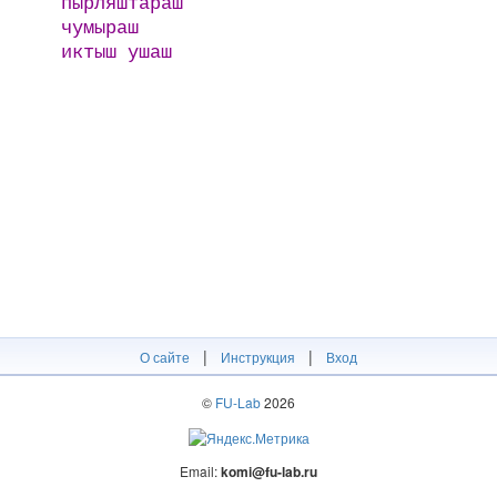
пырляштараш
чумыраш
иктыш ушаш
|
|
О сайте
Инструкция
Вход
©
FU-Lab
2026
Email:
komi@fu-lab.ru