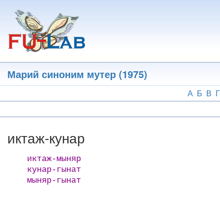
Перейти
к
основному
содержанию
Марий синоним мутер (1975)
А
Б
В
Г
иктаж-кунар
иктаж-мыняр
кунар-гынат
мыняр-гынат