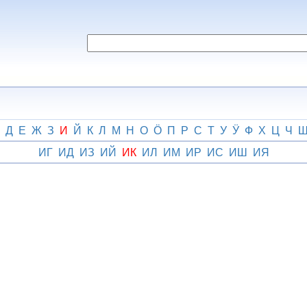
Д
Е
Ж
З
И
Й
К
Л
М
Н
О
Ӧ
П
Р
С
Т
У
Ӱ
Ф
Х
Ц
Ч
ИГ
ИД
ИЗ
ИЙ
ИК
ИЛ
ИМ
ИР
ИС
ИШ
ИЯ