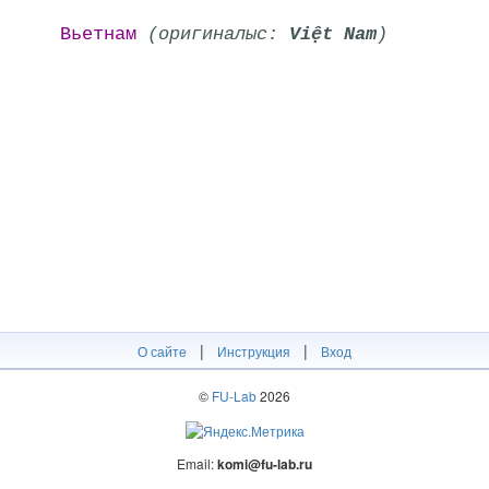
Вьетнам
(оригиналыс:
Việt Nam
)
|
|
О сайте
Инструкция
Вход
©
FU-Lab
2026
Email:
komi@fu-lab.ru