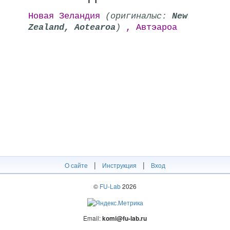
Новая Зеландия
(оригиналыс:
New
Zealand, Aotearoa
)
, Автэароа
|
|
О сайте
Инструкция
Вход
©
FU-Lab
2026
Email:
komi@fu-lab.ru