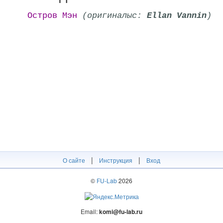
Остров Мэн
(оригиналыс:
Ellan Vannin
)
|
|
О сайте
Инструкция
Вход
©
FU-Lab
2026
Email:
komi@fu-lab.ru