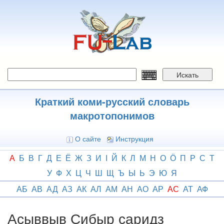
Перейти
к
основному
содержанию
Искать
Краткий коми-русский словарь
макротопонимов
О сайте
Инструкция
А
Б
В
Г
Д
Е
Ё
Ж
З
И
І
Й
К
Л
М
Н
О
Ӧ
П
Р
С
Т
У
Ф
Х
Ц
Ч
Ш
Щ
Ъ
Ы
Ь
Э
Ю
Я
АБ
АВ
АД
АЗ
АК
АЛ
АМ
АН
АО
АР
АС
АТ
АФ
Асыввыв Сибыр саридз