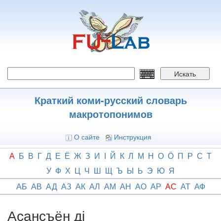
Перейти
к
основному
содержанию
Искать
Краткий коми-русский словарь
макротопонимов
О сайте
Инструкция
А
Б
В
Г
Д
Е
Ё
Ж
З
И
І
Й
К
Л
М
Н
О
Ӧ
П
Р
С
Т
У
Ф
Х
Ц
Ч
Ш
Щ
Ъ
Ы
Ь
Э
Ю
Я
АБ
АВ
АД
АЗ
АК
АЛ
АМ
АН
АО
АР
АС
АТ
АФ
Асансъён ді