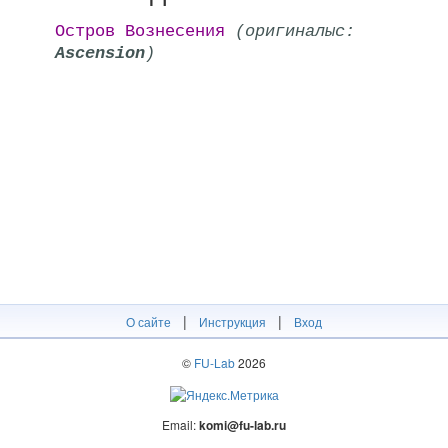
Остров Вознесения
(оригиналыс:
Ascension
)
|
|
О сайте
Инструкция
Вход
©
FU-Lab
2026
Email:
komi@fu-lab.ru