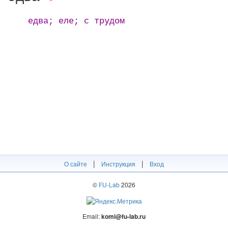
едва; еле; с трудом
|
|
О сайте
Инструкция
Вход
©
FU-Lab
2026
Email:
komi@fu-lab.ru