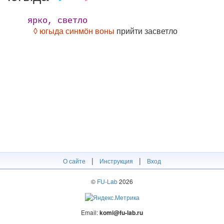
ярко, светло
◊ югыда синмӧн воны
прийти засветло
|
|
О сайте
Инструкция
Вход
©
FU-Lab
2026
Email:
komi@fu-lab.ru