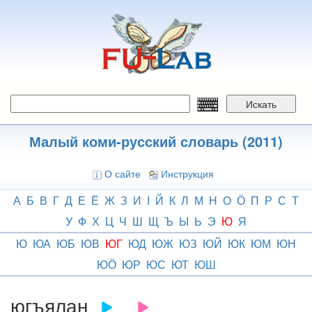
Перейти
к
основному
содержанию
Искать
Малый коми-русский словарь (2011)
О сайте
Инструкция
А
Б
В
Г
Д
Е
Ё
Ж
З
И
І
Й
К
Л
М
Н
О
Ӧ
П
Р
С
Т
У
Ф
Х
Ц
Ч
Ш
Щ
Ъ
Ы
Ь
Э
Ю
Я
Ю
ЮА
ЮБ
ЮВ
ЮГ
ЮД
ЮЖ
ЮЗ
ЮЙ
ЮК
ЮМ
ЮН
ЮӦ
ЮР
ЮС
ЮТ
ЮШ
югъялан