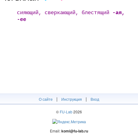
сияющий, сверкающий, блестящий
-ая,
-ее
|
|
О сайте
Инструкция
Вход
©
FU-Lab
2026
Email:
komi@fu-lab.ru