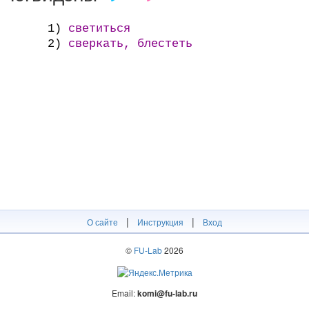
1)
светиться
2)
сверкать, блестеть
|
|
О сайте
Инструкция
Вход
©
FU-Lab
2026
Email:
komi@fu-lab.ru