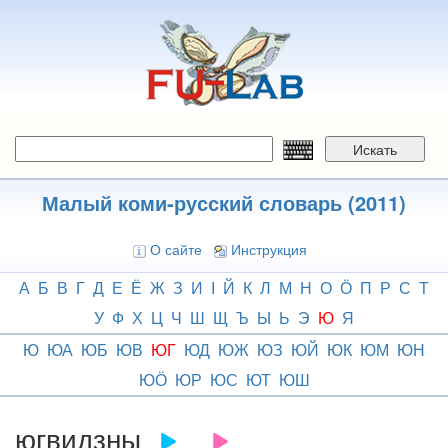
Перейти
к
основному
содержанию
Искать
Малый коми-русский словарь (2011)
О сайте
Инструкция
А
Б
В
Г
Д
Е
Ё
Ж
З
И
І
Й
К
Л
М
Н
О
Ӧ
П
Р
С
Т
У
Ф
Х
Ц
Ч
Ш
Щ
Ъ
Ы
Ь
Э
Ю
Я
Ю
ЮА
ЮБ
ЮВ
ЮГ
ЮД
ЮЖ
ЮЗ
ЮЙ
ЮК
ЮМ
ЮН
ЮӦ
ЮР
ЮС
ЮТ
ЮШ
югвидзны