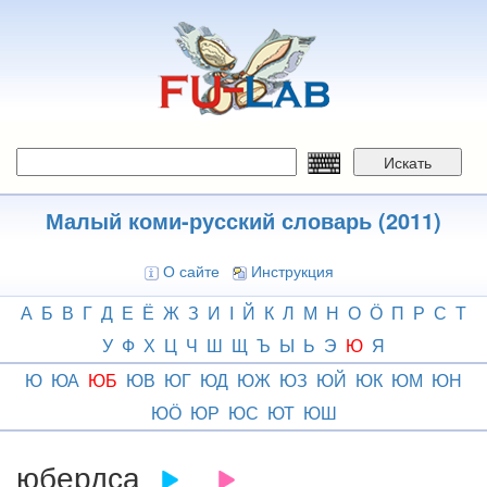
Перейти
к
основному
содержанию
Искать
Малый коми-русский словарь (2011)
О сайте
Инструкция
А
Б
В
Г
Д
Е
Ё
Ж
З
И
І
Й
К
Л
М
Н
О
Ӧ
П
Р
С
Т
У
Ф
Х
Ц
Ч
Ш
Щ
Ъ
Ы
Ь
Э
Ю
Я
Ю
ЮА
ЮБ
ЮВ
ЮГ
ЮД
ЮЖ
ЮЗ
ЮЙ
ЮК
ЮМ
ЮН
ЮӦ
ЮР
ЮС
ЮТ
ЮШ
юбердса