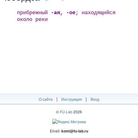
прибрежный
-ая, -ое
; находящийся
около реки
|
|
О сайте
Инструкция
Вход
©
FU-Lab
2026
Email:
komi@fu-lab.ru