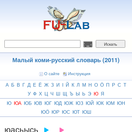
Перейти
к
основному
содержанию
Искать
Малый коми-русский словарь (2011)
О сайте
Инструкция
А
Б
В
Г
Д
Е
Ё
Ж
З
И
І
Й
К
Л
М
Н
О
Ӧ
П
Р
С
Т
У
Ф
Х
Ц
Ч
Ш
Щ
Ъ
Ы
Ь
Э
Ю
Я
Ю
ЮА
ЮБ
ЮВ
ЮГ
ЮД
ЮЖ
ЮЗ
ЮЙ
ЮК
ЮМ
ЮН
ЮӦ
ЮР
ЮС
ЮТ
ЮШ
юасьысь