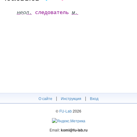
неол.
следователь
м.
|
|
О сайте
Инструкция
Вход
©
FU-Lab
2026
Email:
komi@fu-lab.ru