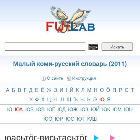
Перейти
к
основному
содержанию
Искать
Малый коми-русский словарь (2011)
О сайте
Инструкция
А
Б
В
Г
Д
Е
Ё
Ж
З
И
І
Й
К
Л
М
Н
О
Ӧ
П
Р
С
Т
У
Ф
Х
Ц
Ч
Ш
Щ
Ъ
Ы
Ь
Э
Ю
Я
Ю
ЮА
ЮБ
ЮВ
ЮГ
ЮД
ЮЖ
ЮЗ
ЮЙ
ЮК
ЮМ
ЮН
ЮӦ
ЮР
ЮС
ЮТ
ЮШ
юасьтӧг-висьтасьтӧг