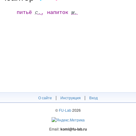
питьё
с.
, напиток
м.
|
|
О сайте
Инструкция
Вход
©
FU-Lab
2026
Email:
komi@fu-lab.ru