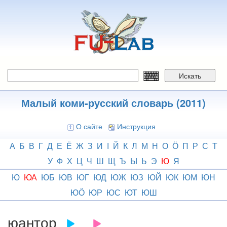
Перейти
к
основному
содержанию
Искать
Малый коми-русский словарь (2011)
О сайте
Инструкция
А
Б
В
Г
Д
Е
Ё
Ж
З
И
І
Й
К
Л
М
Н
О
Ӧ
П
Р
С
Т
У
Ф
Х
Ц
Ч
Ш
Щ
Ъ
Ы
Ь
Э
Ю
Я
Ю
ЮА
ЮБ
ЮВ
ЮГ
ЮД
ЮЖ
ЮЗ
ЮЙ
ЮК
ЮМ
ЮН
ЮӦ
ЮР
ЮС
ЮТ
ЮШ
юантор