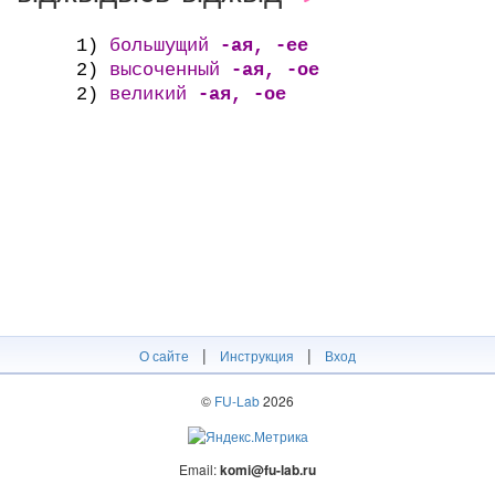
1)
большущий
-ая, -ее
2)
высоченный
-ая, -ое
2)
великий
-ая, -ое
|
|
О сайте
Инструкция
Вход
©
FU-Lab
2026
Email:
komi@fu-lab.ru