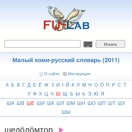
Перейти
к
основному
содержанию
Искать
Малый коми-русский словарь (2011)
О сайте
Инструкция
А
Б
В
Г
Д
Е
Ё
Ж
З
И
І
Й
К
Л
М
Н
О
Ӧ
П
Р
С
Т
У
Ф
Х
Ц
Ч
Ш
Щ
Ъ
Ы
Ь
Э
Ю
Я
ША
ШВ
ШЕ
ШИ
ШК
ШЛ
ШМ
ШН
ШО
ШП
ШТ
ШУ
ШЫ
шедӧдӧмтор