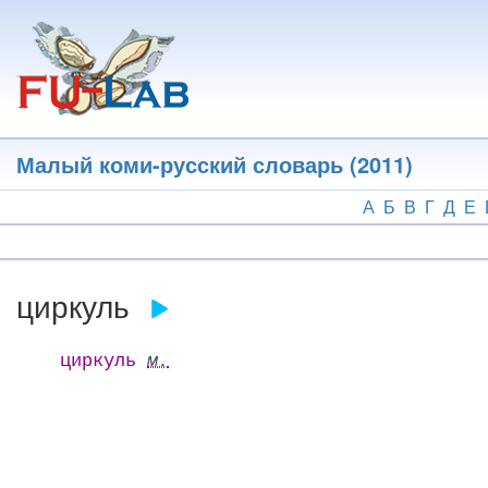
Перейти
к
основному
содержанию
Малый коми-русский словарь (2011)
А
Б
В
Г
Д
Е
циркуль
циркуль
м.