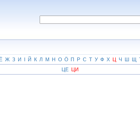
Ё
Ж
З
И
І
Й
К
Л
М
Н
О
Ӧ
П
Р
С
Т
У
Ф
Х
Ц
Ч
Ш
Щ
ЦЕ
ЦИ