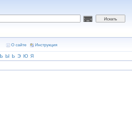
Искать
О сайте
Инструкция
Ъ
Ы
Ь
Э
Ю
Я