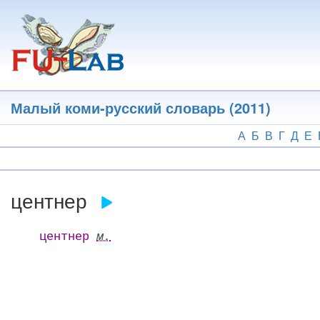
Перейти
к
основному
содержанию
Малый коми-русский словарь (2011)
А
Б
В
Г
Д
Е
центнер
центнер
м.