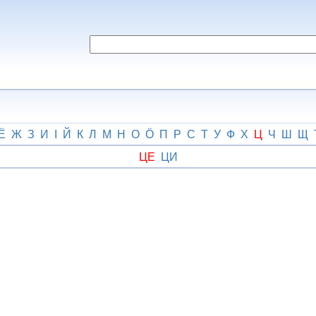
Ё
Ж
З
И
І
Й
К
Л
М
Н
О
Ӧ
П
Р
С
Т
У
Ф
Х
Ц
Ч
Ш
Щ
ЦЕ
ЦИ