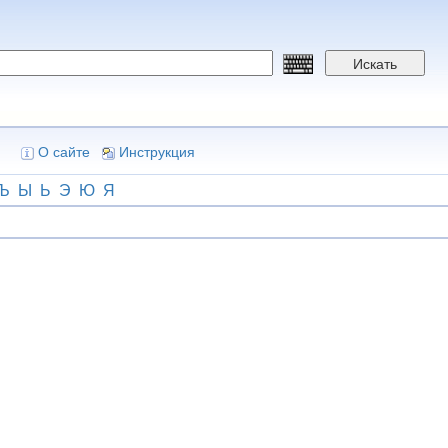
Искать
О сайте
Инструкция
Ъ
Ы
Ь
Э
Ю
Я