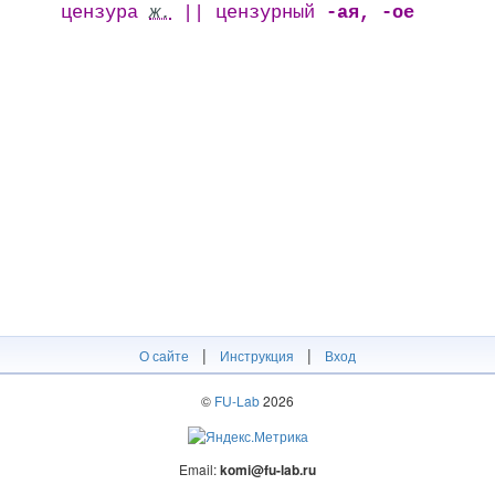
цензура
ж.
|| цензурный
-ая, -ое
|
|
О сайте
Инструкция
Вход
©
FU-Lab
2026
Email:
komi@fu-lab.ru