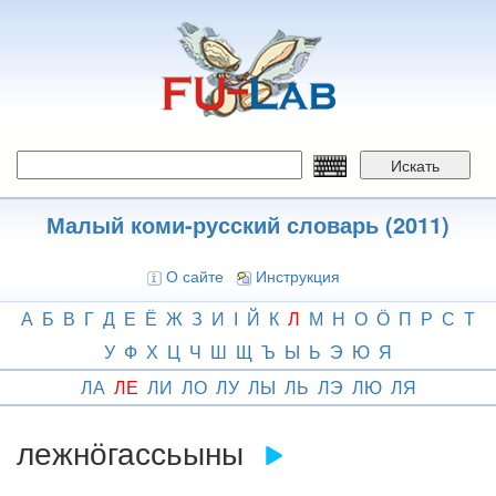
Перейти
к
основному
содержанию
Искать
Малый коми-русский словарь (2011)
О сайте
Инструкция
А
Б
В
Г
Д
Е
Ё
Ж
З
И
І
Й
К
Л
М
Н
О
Ӧ
П
Р
С
Т
У
Ф
Х
Ц
Ч
Ш
Щ
Ъ
Ы
Ь
Э
Ю
Я
ЛА
ЛЕ
ЛИ
ЛО
ЛУ
ЛЫ
ЛЬ
ЛЭ
ЛЮ
ЛЯ
лежнӧгассьыны