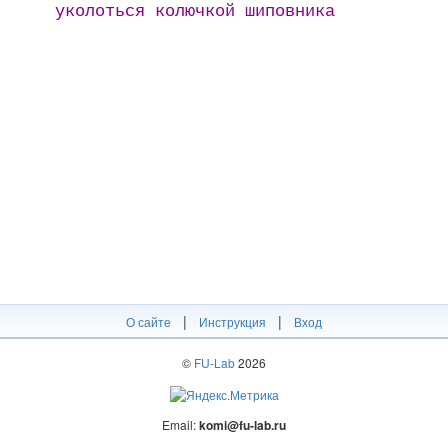
уколоться колючкой шиповника
|
|
О сайте
Инструкция
Вход
©
FU-Lab
2026
Email:
komi@fu-lab.ru