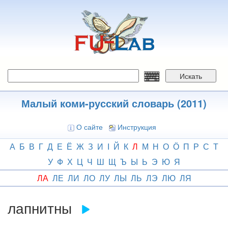
Перейти
к
основному
содержанию
Искать
Малый коми-русский словарь (2011)
О сайте
Инструкция
А
Б
В
Г
Д
Е
Ё
Ж
З
И
І
Й
К
Л
М
Н
О
Ӧ
П
Р
С
Т
У
Ф
Х
Ц
Ч
Ш
Щ
Ъ
Ы
Ь
Э
Ю
Я
ЛА
ЛЕ
ЛИ
ЛО
ЛУ
ЛЫ
ЛЬ
ЛЭ
ЛЮ
ЛЯ
лапнитны