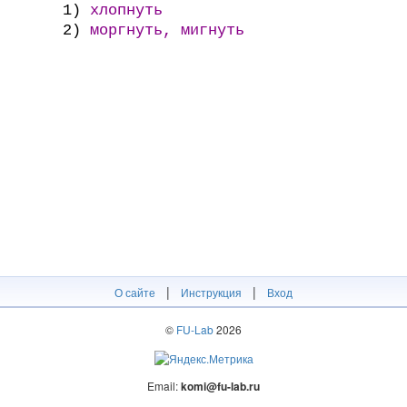
1)
хлопнуть
2)
моргнуть, мигнуть
|
|
О сайте
Инструкция
Вход
©
FU-Lab
2026
Email:
komi@fu-lab.ru