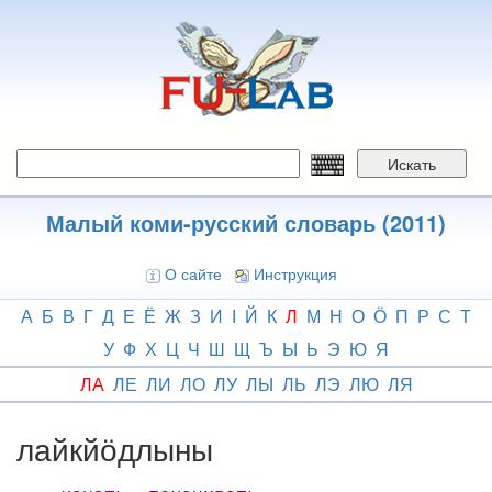
Перейти
к
основному
содержанию
Искать
Малый коми-русский словарь (2011)
О сайте
Инструкция
А
Б
В
Г
Д
Е
Ё
Ж
З
И
І
Й
К
Л
М
Н
О
Ӧ
П
Р
С
Т
У
Ф
Х
Ц
Ч
Ш
Щ
Ъ
Ы
Ь
Э
Ю
Я
ЛА
ЛЕ
ЛИ
ЛО
ЛУ
ЛЫ
ЛЬ
ЛЭ
ЛЮ
ЛЯ
лайкйӧдлыны