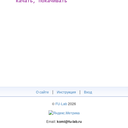
качать, покачивать
|
|
О сайте
Инструкция
Вход
©
FU-Lab
2026
Email:
komi@fu-lab.ru