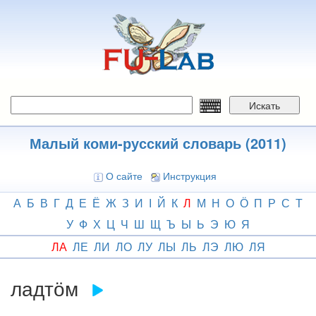
Перейти
к
основному
содержанию
Искать
Малый коми-русский словарь (2011)
О сайте
Инструкция
А
Б
В
Г
Д
Е
Ё
Ж
З
И
І
Й
К
Л
М
Н
О
Ӧ
П
Р
С
Т
У
Ф
Х
Ц
Ч
Ш
Щ
Ъ
Ы
Ь
Э
Ю
Я
ЛА
ЛЕ
ЛИ
ЛО
ЛУ
ЛЫ
ЛЬ
ЛЭ
ЛЮ
ЛЯ
ладтӧм