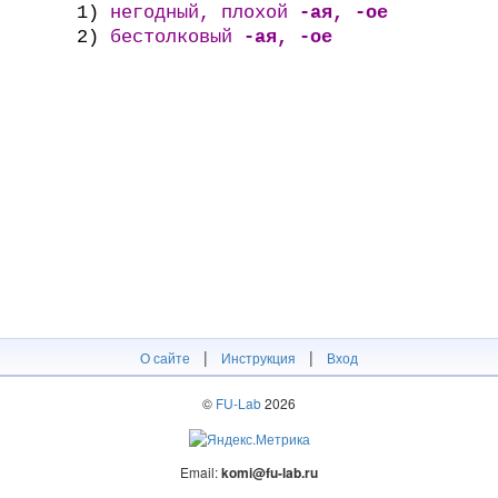
1)
негодный, плохой
-ая, -ое
2)
бестолковый
-ая, -ое
|
|
О сайте
Инструкция
Вход
©
FU-Lab
2026
Email:
komi@fu-lab.ru