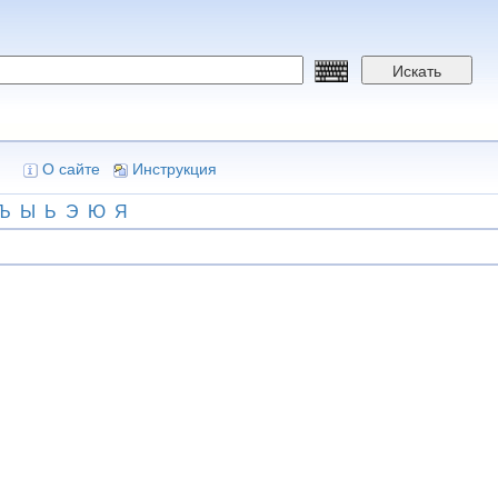
Искать
О сайте
Инструкция
Ъ
Ы
Ь
Э
Ю
Я