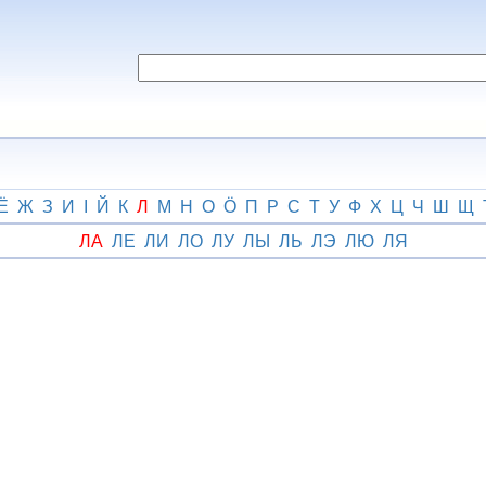
Ё
Ж
З
И
І
Й
К
Л
М
Н
О
Ӧ
П
Р
С
Т
У
Ф
Х
Ц
Ч
Ш
Щ
ЛА
ЛЕ
ЛИ
ЛО
ЛУ
ЛЫ
ЛЬ
ЛЭ
ЛЮ
ЛЯ