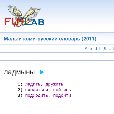
Перейти
к
основному
содержанию
Малый коми-русский словарь (2011)
А
Б
В
Г
Д
Е
ладмыны
1)
ладить, дружить
2)
сходиться, сойтись
3)
подходить, подойти