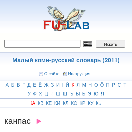
Перейти
к
основному
содержанию
Искать
Малый коми-русский словарь (2011)
О сайте
Инструкция
А
Б
В
Г
Д
Е
Ё
Ж
З
И
І
Й
К
Л
М
Н
О
Ӧ
П
Р
С
Т
У
Ф
Х
Ц
Ч
Ш
Щ
Ъ
Ы
Ь
Э
Ю
Я
КА
КВ
КЕ
КИ
КЛ
КО
КР
КУ
КЫ
канпас