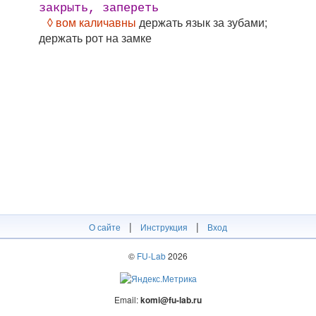
закрыть, запереть
◊ вом каличавны
держать язык за зубами;
держать рот на замке
|
|
О сайте
Инструкция
Вход
©
FU-Lab
2026
Email:
komi@fu-lab.ru