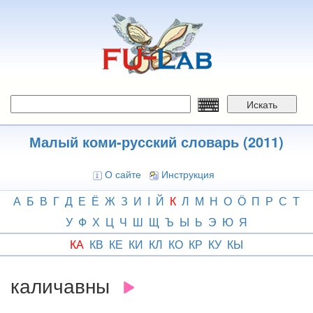
Перейти
к
основному
содержанию
Искать
Малый коми-русский словарь (2011)
О сайте
Инструкция
А
Б
В
Г
Д
Е
Ё
Ж
З
И
І
Й
К
Л
М
Н
О
Ӧ
П
Р
С
Т
У
Ф
Х
Ц
Ч
Ш
Щ
Ъ
Ы
Ь
Э
Ю
Я
КА
КВ
КЕ
КИ
КЛ
КО
КР
КУ
КЫ
каличавны