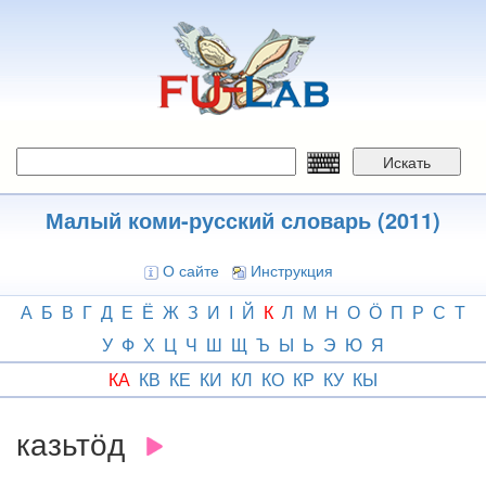
Перейти
к
основному
содержанию
Искать
Малый коми-русский словарь (2011)
О сайте
Инструкция
А
Б
В
Г
Д
Е
Ё
Ж
З
И
І
Й
К
Л
М
Н
О
Ӧ
П
Р
С
Т
У
Ф
Х
Ц
Ч
Ш
Щ
Ъ
Ы
Ь
Э
Ю
Я
КА
КВ
КЕ
КИ
КЛ
КО
КР
КУ
КЫ
казьтӧд