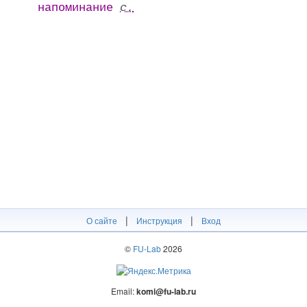
напоминание
с.
|
|
О сайте
Инструкция
Вход
©
FU-Lab
2026
Email:
komi@fu-lab.ru