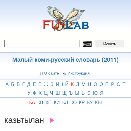
Перейти
к
основному
содержанию
Искать
Малый коми-русский словарь (2011)
О сайте
Инструкция
А
Б
В
Г
Д
Е
Ё
Ж
З
И
І
Й
К
Л
М
Н
О
Ӧ
П
Р
С
Т
У
Ф
Х
Ц
Ч
Ш
Щ
Ъ
Ы
Ь
Э
Ю
Я
КА
КВ
КЕ
КИ
КЛ
КО
КР
КУ
КЫ
казьтылан