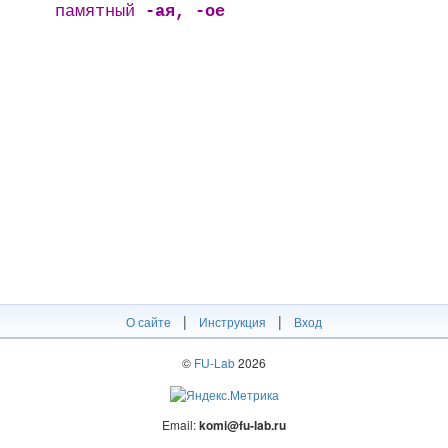
памятный
-ая, -ое
|
|
О сайте
Инструкция
Вход
©
FU-Lab
2026
Email:
komi@fu-lab.ru