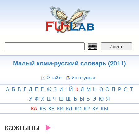
Перейти
к
основному
содержанию
Искать
Малый коми-русский словарь (2011)
О сайте
Инструкция
А
Б
В
Г
Д
Е
Ё
Ж
З
И
І
Й
К
Л
М
Н
О
Ӧ
П
Р
С
Т
У
Ф
Х
Ц
Ч
Ш
Щ
Ъ
Ы
Ь
Э
Ю
Я
КА
КВ
КЕ
КИ
КЛ
КО
КР
КУ
КЫ
кажгыны