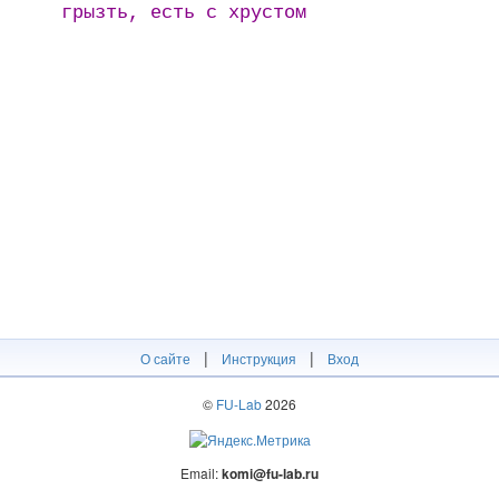
грызть, есть с хрустом
|
|
О сайте
Инструкция
Вход
©
FU-Lab
2026
Email:
komi@fu-lab.ru