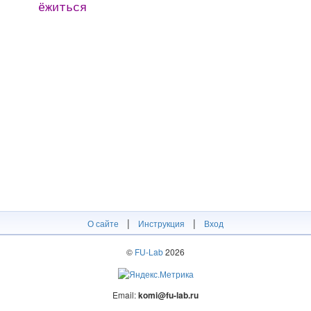
ёжиться
|
|
О сайте
Инструкция
Вход
©
FU-Lab
2026
Email:
komi@fu-lab.ru