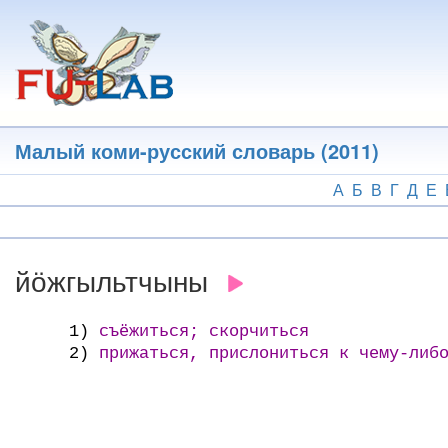
Перейти
к
основному
содержанию
Малый коми-русский словарь (2011)
А
Б
В
Г
Д
Е
йӧжгыльтчыны
1)
съёжиться; скорчиться
2)
прижаться, прислониться к чему-либ