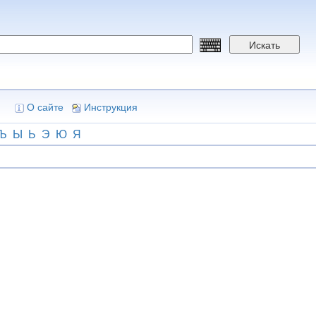
Искать
О сайте
Инструкция
Ъ
Ы
Ь
Э
Ю
Я