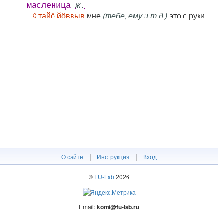
масленица
ж.
◊ тайӧ йӧввыв
мне
(тебе, ему и т.д.)
это с руки
|
|
О сайте
Инструкция
Вход
©
FU-Lab
2026
Email:
komi@fu-lab.ru