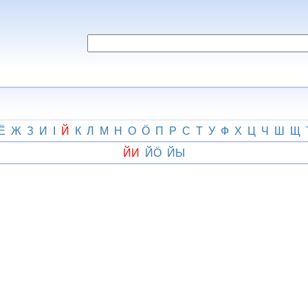
Ё
Ж
З
И
І
Й
К
Л
М
Н
О
Ӧ
П
Р
С
Т
У
Ф
Х
Ц
Ч
Ш
Щ
ЙИ
ЙӦ
ЙЫ