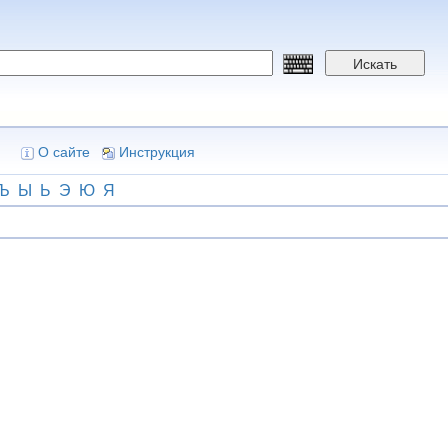
Искать
О сайте
Инструкция
Ъ
Ы
Ь
Э
Ю
Я