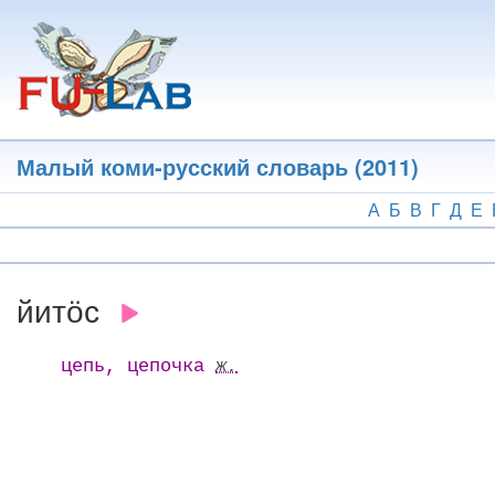
Перейти
к
основному
содержанию
Малый коми-русский словарь (2011)
А
Б
В
Г
Д
Е
йитӧс
цепь, цепочка
ж.